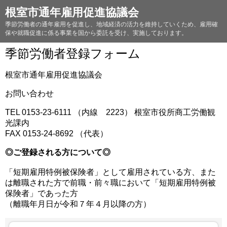
根室市通年雇用促進協議会
季節労働者の通年雇用を促進し、地域経済の活力を維持していくため、雇用確
保や就職促進に係る事業を国から委託を受け、実施しております。
季節労働者登録フォーム
根室市通年雇用促進協議会
お問い合わせ
TEL 0153-23-6111 （内線 2223） 根室市役所商工労働観
光課内
FAX 0153-24-8692 （代表）
◎ご登録される方について◎
「短期雇用特例被保険者」として雇用されている方、また
は離職された方で前職・前々職において「短期雇用特例被
保険者」であった方
（離職年月日が令和７年４月以降の方）