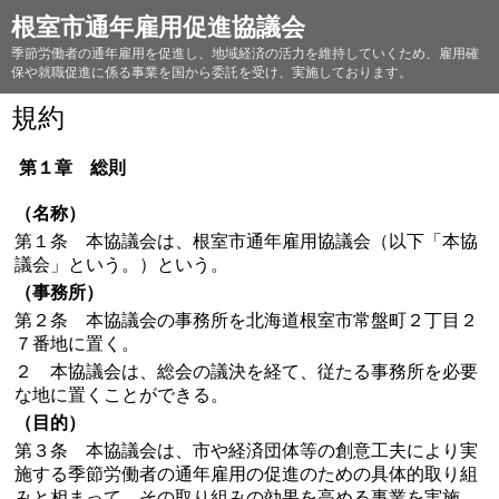
根室市通年雇用促進協議会
季節労働者の通年雇用を促進し、地域経済の活力を維持していくため、雇用確
保や就職促進に係る事業を国から委託を受け、実施しております。
規約
第１章 総則
（名称）
第１条 本協議会は、根室市通年雇用協議会（以下「本協
議会」という。）という。
（事務所）
第２条 本協議会の事務所を北海道根室市常盤町２丁目２
７番地に置く。
２ 本協議会は、総会の議決を経て、従たる事務所を必要
な地に置くことができる。
（目的）
第３条 本協議会は、市や経済団体等の創意工夫により実
施する季節労働者の通年雇用の促進のための具体的取り組
みと相まって、その取り組みの効果を高める事業を実施