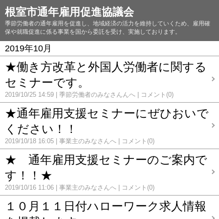
根室市通年雇用促進協議会
季節労働者の通年雇用を促進し、地域経済の活力を維持していくため、雇用確
保や就職促進に係る事業を国から委託を受け、実施しております。
2019年10月
★働き方改革と外国人労働者に関する
セミナーです。
2019/10/25 14:59
季節労働者のみなさんんへ
コメント(0)
★通年雇用支援セミナーにぜひおいで
ください！！
2019/10/18 16:05
事業主のみなさんへ
コメント(0)
★ 通年雇用支援セミナーのご案内で
す！！★
2019/10/16 11:06
事業主のみなさんへ
コメント(0)
１０月１１日付ハローワーク求人情報