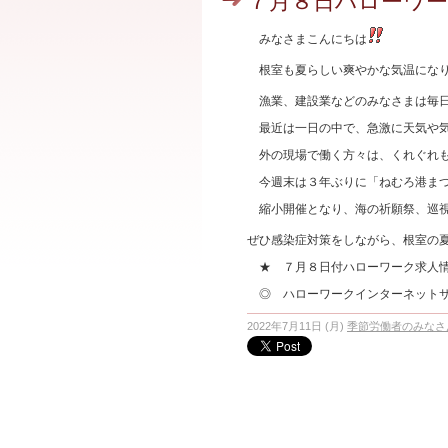
７月８日ハローワ
みなさまこんにちは
根室も夏らしい爽やかな気温にな
漁業、建設業などのみなさまは毎日
最近は一日の中で、急激に天気や気
外の現場で働く方々は、くれぐれも
今週末は３年ぶりに「ねむろ港まつ
縮小開催となり、海の祈願祭、巡視
ぜひ感染症対策をしながら、根室の
★ ７月８日付ハローワーク求人情
◎ ハローワークインターネットサ
2022年7月11日 (月)
季節労働者のみなさ