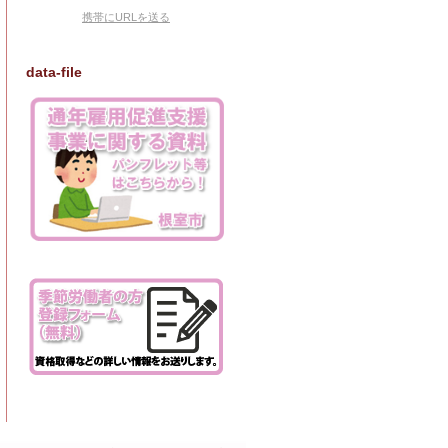
携帯にURLを送る
data-file