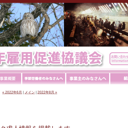
« 2022年6月
|
メイン
|
2022年8月 »