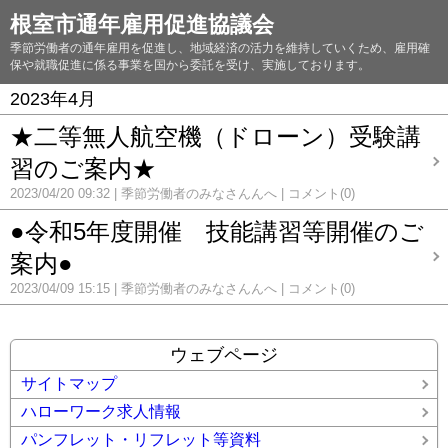
根室市通年雇用促進協議会
季節労働者の通年雇用を促進し、地域経済の活力を維持していくため、雇用確
保や就職促進に係る事業を国から委託を受け、実施しております。
2023年4月
★二等無人航空機（ドローン）受験講
習のご案内★
2023/04/20 09:32
季節労働者のみなさんんへ
コメント(0)
●令和5年度開催 技能講習等開催のご
案内●
2023/04/09 15:15
季節労働者のみなさんんへ
コメント(0)
ウェブページ
サイトマップ
ハローワーク求人情報
パンフレット・リフレット等資料