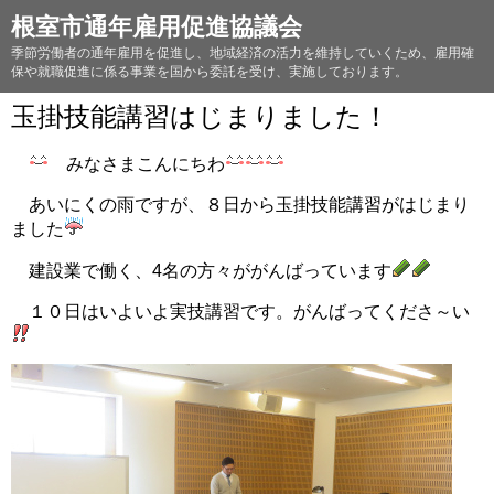
根室市通年雇用促進協議会
季節労働者の通年雇用を促進し、地域経済の活力を維持していくため、雇用確
保や就職促進に係る事業を国から委託を受け、実施しております。
玉掛技能講習はじまりました！
みなさまこんにちわ
あいにくの雨ですが、８日から玉掛技能講習がはじまり
ました
建設業で働く、4名の方々ががんばっています
１０日はいよいよ実技講習です。がんばってくださ～い